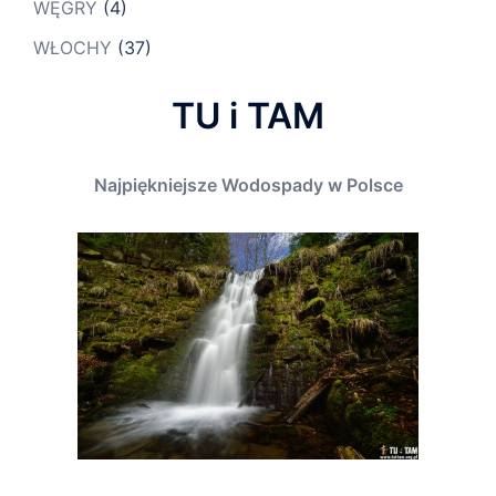
WĘGRY
(4)
WŁOCHY
(37)
TU i TAM
Najpiękniejsze Wodospady w Polsce