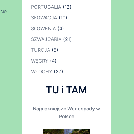
PORTUGALIA
(12)
się
SŁOWACJA
(10)
SŁOWENIA
(4)
SZWAJCARIA
(21)
TURCJA
(5)
WĘGRY
(4)
WŁOCHY
(37)
TU i TAM
Najpiękniejsze Wodospady w
Polsce