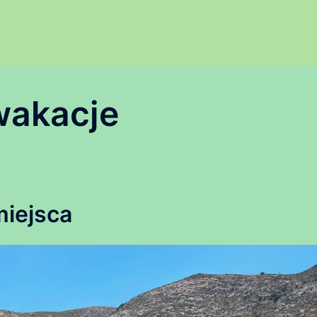
wakacje
miejsca