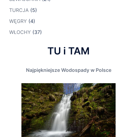
TURCJA
(5)
WĘGRY
(4)
WŁOCHY
(37)
TU i TAM
Najpiękniejsze Wodospady w Polsce