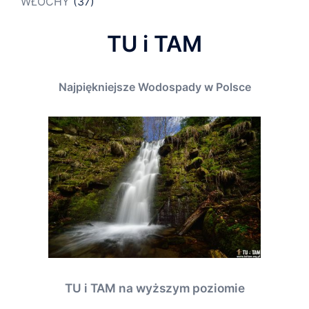
WŁOCHY
(37)
TU i TAM
Najpiękniejsze Wodospady w Polsce
TU i TAM na wyższym poziomie