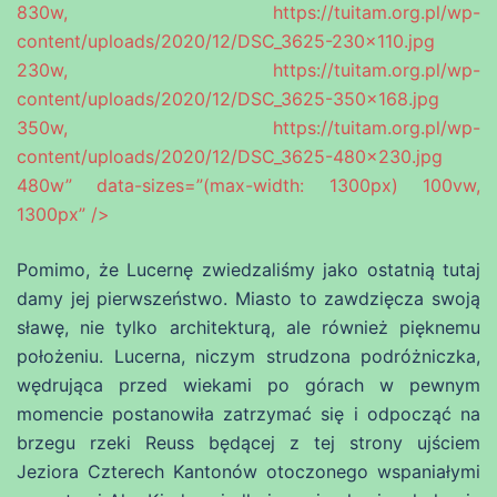
830w, https://tuitam.org.pl/wp-
content/uploads/2020/12/DSC_3625-230×110.jpg
230w, https://tuitam.org.pl/wp-
content/uploads/2020/12/DSC_3625-350×168.jpg
350w, https://tuitam.org.pl/wp-
content/uploads/2020/12/DSC_3625-480×230.jpg
480w” data-sizes=”(max-width: 1300px) 100vw,
1300px” />
Pomimo, że Lucernę zwiedzaliśmy jako ostatnią tutaj
damy jej pierwszeństwo. Miasto to zawdzięcza swoją
sławę, nie tylko architekturą, ale również pięknemu
położeniu. Lucerna, niczym strudzona podróżniczka,
wędrująca przed wiekami po górach w pewnym
momencie postanowiła zatrzymać się i odpocząć na
brzegu rzeki Reuss będącej z tej strony ujściem
Jeziora Czterech Kantonów otoczonego wspaniałymi