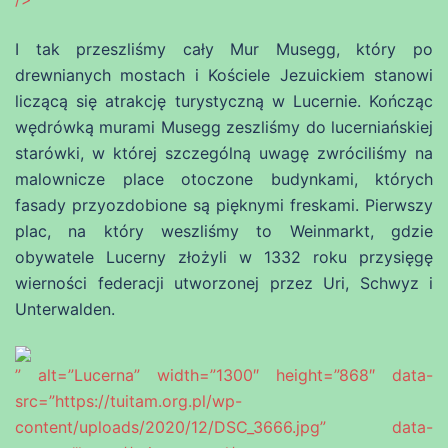
I tak przeszliśmy cały Mur Musegg, który po
drewnianych mostach i Kościele Jezuickiem stanowi
liczącą się atrakcję turystyczną w Lucernie. Kończąc
wędrówką murami Musegg zeszliśmy do lucerniańskiej
starówki, w której szczególną uwagę zwróciliśmy na
malownicze place otoczone budynkami, których
fasady przyozdobione są pięknymi freskami. Pierwszy
plac, na który weszliśmy to Weinmarkt, gdzie
obywatele Lucerny złożyli w 1332 roku przysięgę
wierności federacji utworzonej przez Uri, Schwyz i
Unterwalden.
” alt=”Lucerna” width=”1300″ height=”868″ data-
src=”https://tuitam.org.pl/wp-
content/uploads/2020/12/DSC_3666.jpg” data-