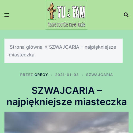
Przejdź
do
treści
Strona główna
»
SZWAJCARIA – najpiękniejsze
miasteczka
PRZEZ
GREGY
2021-01-03
SZWAJCARIA
SZWAJCARIA –
najpiękniejsze miasteczka