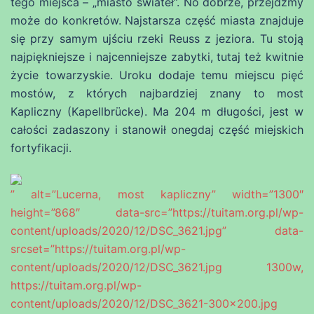
tego miejsca – „miasto świateł”. No dobrze, przejdźmy
może do konkretów. Najstarsza część miasta znajduje
się przy samym ujściu rzeki Reuss z jeziora. Tu stoją
najpiękniejsze i najcenniejsze zabytki, tutaj też kwitnie
życie towarzyskie. Uroku dodaje temu miejscu pięć
mostów, z których najbardziej znany to most
Kapliczny (Kapellbrücke). Ma 204 m długości, jest w
całości zadaszony i stanowił onegdaj część miejskich
fortyfikacji.
” alt=”Lucerna, most kapliczny” width=”1300″
height=”868″ data-src=”https://tuitam.org.pl/wp-
content/uploads/2020/12/DSC_3621.jpg” data-
srcset=”https://tuitam.org.pl/wp-
content/uploads/2020/12/DSC_3621.jpg 1300w,
https://tuitam.org.pl/wp-
content/uploads/2020/12/DSC_3621-300×200.jpg