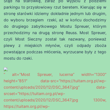
Stąd na starówkę, zaraz po wyjściu z podziemi
parkingu to przysłowiowy rzut beretem. Kierując się w
stronę starówki idziemy dokładnie jednym lub drugim,
do wyboru brzegiem rzeki, aż w końcu dochodzimy
do drugiego zabytkowego Mostu Spreuer, którym
przechodzimy na drugą stronę Reuss. Most Spreuer,
czyli Most Sieczny został tak nazwany, ponieważ
plewy z miejskich młynów, czyli odpady zboża
powstające podczas młócenia, wyrzucane były z tego
mostu do rzeki.
” alt=”Most Spreuer, lucerna” width=”1300″
height=”851″ data-src=”https://tuitam.org.pl/wp-
content/uploads/2020/12/DSC_3647.jpg” data-
srcset=”https://tuitam.org.pl/wp-
content/uploads/2020/12/DSC_3647.jpg 1300w,
https://tuitam.org.pl/wp-