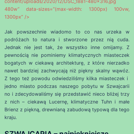
content/uploads/2020/12/DSC_1881-480×316.jpg
480w” data-sizes=”(max-width: 1300px) 100vw,
1300px” />
Jak powszechnie wiadomo to co nas urzeka w
podróżach to natura i stworzone przez nią cuda.
Jednak nie jest tak, że wszystko inne omijamy. Z
pewnością nie pominiemy klimatycznych miasteczek
bogatych w ciekawą architekturę, z które nierzadko
nawet bardziej zachwycają niż piękny skalny wąwóz.
Z tego też powodu odwiedziliśmy kilka miasteczek i
jedno miasto podczas naszego pobytu w Szwajcarii
no i zdecydowaliśmy się przedstawić nieco bliżej trzy
z nich – ciekawą Lucernę, klimatyczne Tuhn i małe
Brienz z piękną, drewnianą zabudową typową dla tego
kraju.
SZWAJCARIA – najpiękniejsze