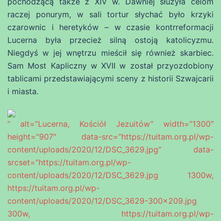
pochodzącą także z XIV w. Dawniej służyła celom
raczej ponurym, w sali tortur słychać było krzyki
czarownic i heretyków – w czasie kontrreformacji
Lucerna była przecież silną ostoją katolicyzmu.
Niegdyś w jej wnętrzu mieścił się również skarbiec.
Sam Most Kapliczny w XVII w został przyozdobiony
tablicami przedstawiającymi sceny z historii Szwajcarii
i miasta.
” alt=”Lucerna, Kościół Jezuitów” width=”1300″
height=”907″ data-src=”https://tuitam.org.pl/wp-
content/uploads/2020/12/DSC_3629.jpg” data-
srcset=”https://tuitam.org.pl/wp-
content/uploads/2020/12/DSC_3629.jpg 1300w,
https://tuitam.org.pl/wp-
content/uploads/2020/12/DSC_3629-300×209.jpg
300w, https://tuitam.org.pl/wp-