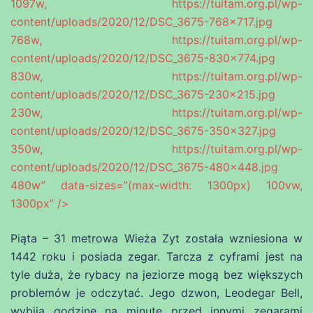
1097w, https://tuitam.org.pl/wp-
content/uploads/2020/12/DSC_3675-768×717.jpg
768w, https://tuitam.org.pl/wp-
content/uploads/2020/12/DSC_3675-830×774.jpg
830w, https://tuitam.org.pl/wp-
content/uploads/2020/12/DSC_3675-230×215.jpg
230w, https://tuitam.org.pl/wp-
content/uploads/2020/12/DSC_3675-350×327.jpg
350w, https://tuitam.org.pl/wp-
content/uploads/2020/12/DSC_3675-480×448.jpg
480w” data-sizes=”(max-width: 1300px) 100vw,
1300px” />
Piąta – 31 metrowa Wieża Zyt została wzniesiona w
1442 roku i posiada zegar. Tarcza z cyframi jest na
tyle duża, że ​​rybacy na jeziorze mogą bez większych
problemów je odczytać. Jego dzwon, Leodegar Bell,
wybija godzinę na minutę przed innymi zegarami