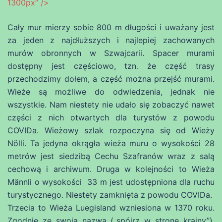
1300px” />
Cały mur mierzy sobie 800 m długości i uważany jest
za jeden z najdłuższych i najlepiej zachowanych
murów obronnych w Szwajcarii. Spacer murami
dostępny jest częściowo, tzn. że część trasy
przechodzimy dołem, a część można przejść murami.
Wieże są możliwe do odwiedzenia, jednak nie
wszystkie. Nam niestety nie udało się zobaczyć nawet
części z nich otwartych dla turystów z powodu
COVIDa. Wieżowy szlak rozpoczyna się od Wieży
Nölli. Ta jedyna okrągła wieża muru o wysokości 28
metrów jest siedzibą Cechu Szafranów wraz z salą
cechową i archiwum. Druga w kolejności to Wieża
Männli o wysokości 33 m jest udostępniona dla ruchu
turystycznego. Niestety zamknięta z powodu COVIDa.
Trzecia to Wieża Luegisland wzniesiona w 1370 roku.
Zgodnie ze swoją nazwą („spójrz w stronę krainy”),