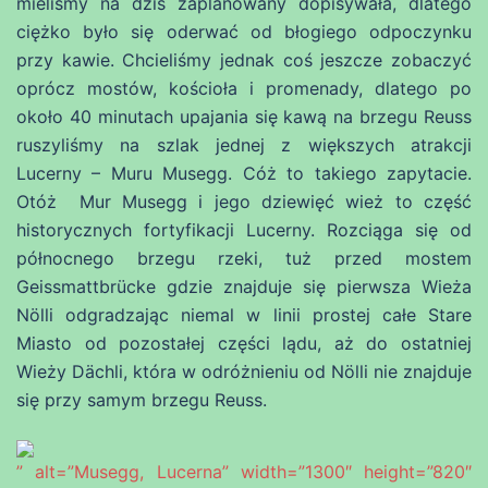
mieliśmy na dziś zaplanowany dopisywała, dlatego
ciężko było się oderwać od błogiego odpoczynku
przy kawie. Chcieliśmy jednak coś jeszcze zobaczyć
oprócz mostów, kościoła i promenady, dlatego po
około 40 minutach upajania się kawą na brzegu Reuss
ruszyliśmy na szlak jednej z większych atrakcji
Lucerny – Muru Musegg. Cóż to takiego zapytacie.
Otóż Mur Musegg i jego dziewięć wież to część
historycznych fortyfikacji Lucerny. Rozciąga się od
północnego brzegu rzeki, tuż przed mostem
Geissmattbrücke gdzie znajduje się pierwsza Wieża
Nölli odgradzając niemal w linii prostej całe Stare
Miasto od pozostałej części lądu, aż do ostatniej
Wieży Dächli, która w odróżnieniu od Nölli nie znajduje
się przy samym brzegu Reuss.
” alt=”Musegg, Lucerna” width=”1300″ height=”820″