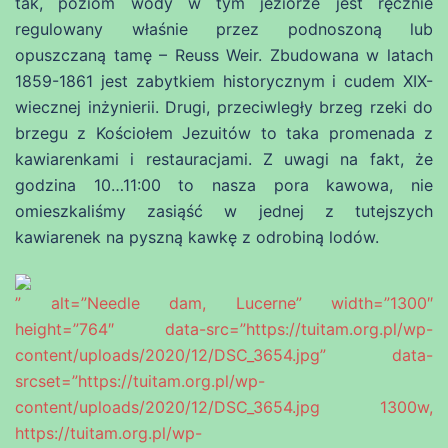
tak, poziom wody w tym jeziorze jest ręcznie
regulowany właśnie przez podnoszoną lub
opuszczaną tamę – Reuss Weir. Zbudowana w latach
1859-1861 jest zabytkiem historycznym i cudem XIX-
wiecznej inżynierii. Drugi, przeciwległy brzeg rzeki do
brzegu z Kościołem Jezuitów to taka promenada z
kawiarenkami i restauracjami. Z uwagi na fakt, że
godzina 10…11:00 to nasza pora kawowa, nie
omieszkaliśmy zasiąść w jednej z tutejszych
kawiarenek na pyszną kawkę z odrobiną lodów.
” alt=”Needle dam, Lucerne” width=”1300″
height=”764″ data-src=”https://tuitam.org.pl/wp-
content/uploads/2020/12/DSC_3654.jpg” data-
srcset=”https://tuitam.org.pl/wp-
content/uploads/2020/12/DSC_3654.jpg 1300w,
https://tuitam.org.pl/wp-