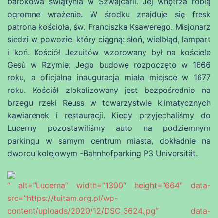
barokowa świątynia w Szwajcarii. Jej wnętrza robią
ogromne wrażenie. W środku znajduje się fresk
patrona kościoła, św. Franciszka Ksawerego. Misjonarz
siedzi w powozie, który ciągną: słoń, wielbłąd, lampart
i koń. Kościół Jezuitów wzorowany był na kościele
Gesù w Rzymie. Jego budowę rozpoczęto w 1666
roku, a oficjalna inauguracja miała miejsce w 1677
roku. Kościół zlokalizowany jest bezpośrednio na
brzegu rzeki Reuss w towarzystwie klimatycznych
kawiarenek i restauracji. Kiedy przyjechaliśmy do
Lucerny pozostawiliśmy auto na podziemnym
parkingu w samym centrum miasta, dokładnie na
dworcu kolejowym -Bahnhofparking P3 Universität.
” alt=”Lucerna” width=”1300″ height=”664″ data-
src=”https://tuitam.org.pl/wp-
content/uploads/2020/12/DSC_3624.jpg” data-