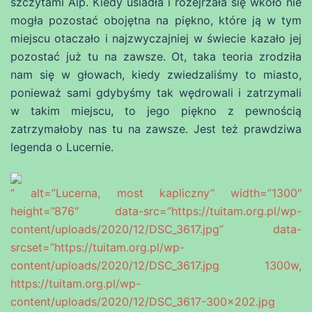
szczytami Alp. Kiedy usiadła i rozejrzała się wkoło nie
mogła pozostać obojętna na piękno, które ją w tym
miejscu otaczało i najzwyczajniej w świecie kazało jej
pozostać już tu na zawsze. Ot, taka teoria zrodziła
nam się w głowach, kiedy zwiedzaliśmy to miasto,
ponieważ sami gdybyśmy tak wędrowali i zatrzymali
w takim miejscu, to jego piękno z pewnością
zatrzymałoby nas tu na zawsze. Jest też prawdziwa
legenda o Lucernie.
” alt=”Lucerna, most kapliczny” width=”1300″
height=”876″ data-src=”https://tuitam.org.pl/wp-
content/uploads/2020/12/DSC_3617.jpg” data-
srcset=”https://tuitam.org.pl/wp-
content/uploads/2020/12/DSC_3617.jpg 1300w,
https://tuitam.org.pl/wp-
content/uploads/2020/12/DSC_3617-300×202.jpg