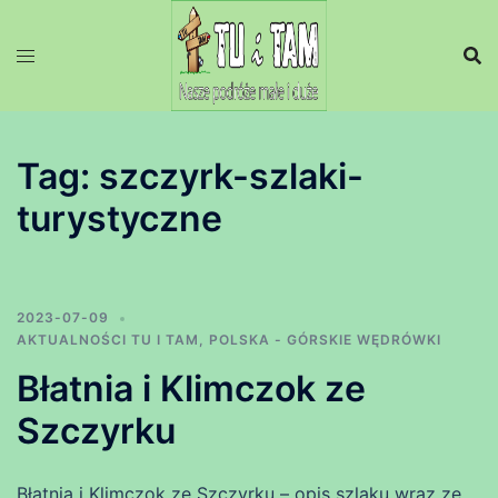
Przejdź
do
treści
Tag:
szczyrk-szlaki-
turystyczne
2023-07-09
AKTUALNOŚCI TU I TAM
,
POLSKA - GÓRSKIE WĘDRÓWKI
Błatnia i Klimczok ze
Szczyrku
Błatnia i Klimczok ze Szczyrku – opis szlaku wraz ze