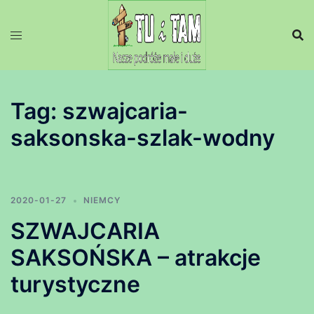
Przejdź
do
treści
Tag:
szwajcaria-
saksonska-szlak-wodny
2020-01-27
NIEMCY
SZWAJCARIA
SAKSOŃSKA – atrakcje
turystyczne