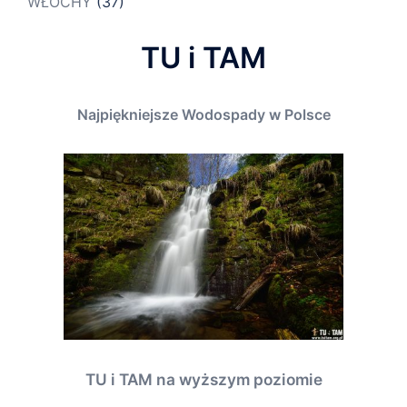
WŁOCHY
(37)
TU i TAM
Najpiękniejsze Wodospady w Polsce
TU i TAM na wyższym poziomie