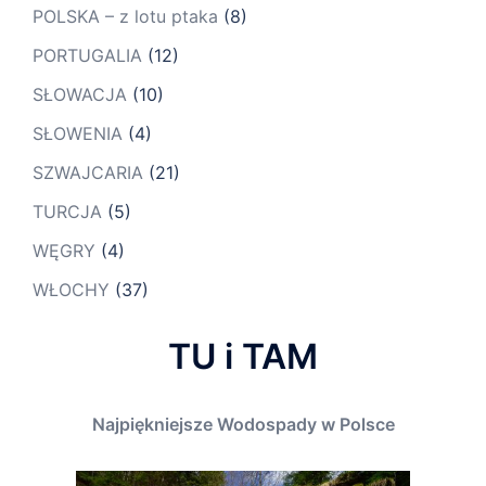
POLSKA – z lotu ptaka
(8)
PORTUGALIA
(12)
SŁOWACJA
(10)
SŁOWENIA
(4)
SZWAJCARIA
(21)
TURCJA
(5)
WĘGRY
(4)
WŁOCHY
(37)
TU i TAM
Najpiękniejsze Wodospady w Polsce