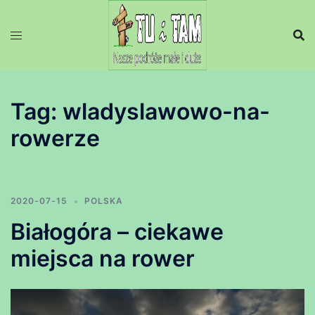
Przejdź
do
treści
Tag:
wladyslawowo-na-
rowerze
2020-07-15
POLSKA
Białogóra – ciekawe
miejsca na rower