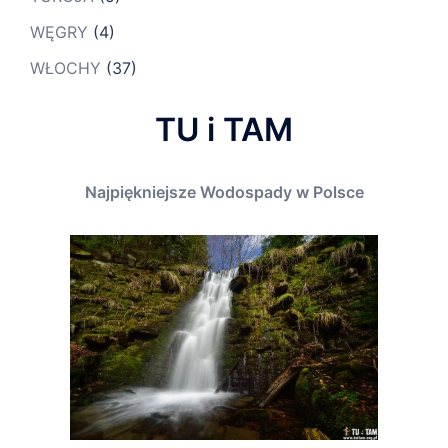
WĘGRY
(4)
WŁOCHY
(37)
TU i TAM
Najpiękniejsze Wodospady w Polsce