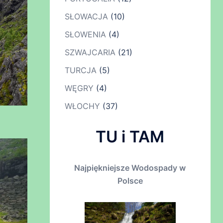
SŁOWACJA
(10)
SŁOWENIA
(4)
SZWAJCARIA
(21)
TURCJA
(5)
WĘGRY
(4)
WŁOCHY
(37)
TU i TAM
Najpiękniejsze Wodospady w
Polsce