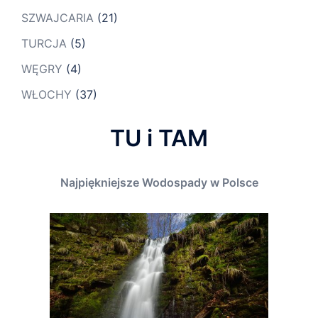
SZWAJCARIA
(21)
TURCJA
(5)
WĘGRY
(4)
WŁOCHY
(37)
TU i TAM
Najpiękniejsze Wodospady w Polsce