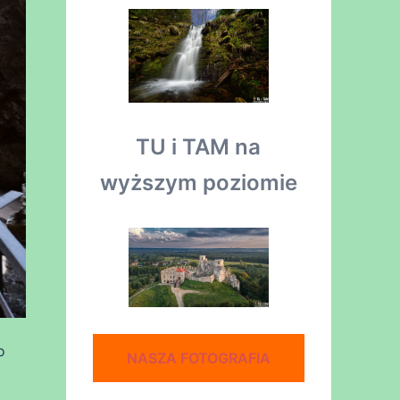
TU i TAM na
wyższym poziomie
o
NASZA FOTOGRAFIA