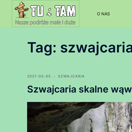
Przejdź
do
O NAS
treści
Tag:
szwajcar
2021-02-05
SZWAJCARIA
Szwajcaria skalne wąw