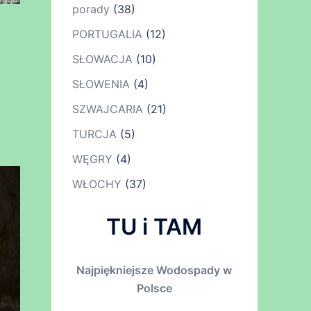
porady
(38)
a
PORTUGALIA
(12)
SŁOWACJA
(10)
SŁOWENIA
(4)
SZWAJCARIA
(21)
TURCJA
(5)
WĘGRY
(4)
WŁOCHY
(37)
TU i TAM
Najpiękniejsze Wodospady w
Polsce