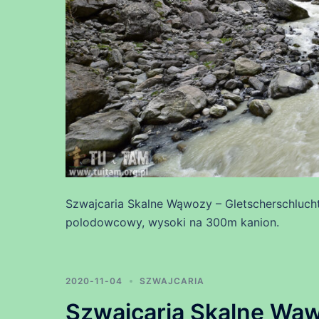
Szwajcaria Skalne Wąwozy – Gletscherschlucht
polodowcowy, wysoki na 300m kanion.
2020-11-04
SZWAJCARIA
Szwajcaria Skalne Wąw