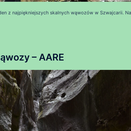
en z najpiękniejszych skalnych wąwozów w Szwajcarii. N
ąwozy – AARE