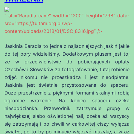
” alt=”Baradla cave” width=”1200″ height=”798″ data-
src=”https://tuitam.org.pl/wp-
content/uploads/2018/01/DSC_8316.jpg” />
Jaskinia Baradla to jedna z najładniejszych jaskiń jakie
do tej pory widzieliśmy. Dodatkowym plusem jest to,
że w przeciwieństwie do pobierających opłaty
Czechów i Słowaków za fotografowanie, tutaj robienie
zdjęć nikomu nie przeszkadza i jest nieodpłatne.
Jaskinia jest świetnie przystosowana do spaceru.
Duże przestrzenie z pięknymi formami skalnymi robią
ogromne wrażenie. Na koniec spaceru czeka
niespodzianka. Przewodnik zatrzymuje grupę w
największej słabo oświetlonej hali, czeka aż wszyscy
się zatrzymają i po chwili w całkowitej ciszy wyłącza
światło, po to by po minucie włączyć muzykę, a wraz