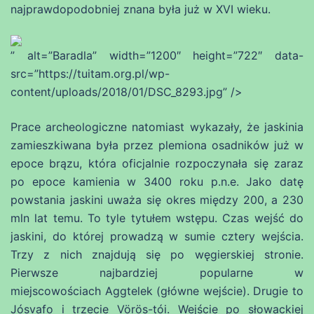
najprawdopodobniej znana była już w XVI wieku.
” alt=”Baradla” width=”1200″ height=”722″ data-
src=”https://tuitam.org.pl/wp-
content/uploads/2018/01/DSC_8293.jpg” />
Prace archeologiczne natomiast wykazały, że jaskinia
zamieszkiwana była przez plemiona osadników już w
epoce brązu, która oficjalnie rozpoczynała się zaraz
po epoce kamienia w 3400 roku p.n.e. Jako datę
powstania jaskini uważa się okres między 200, a 230
mln lat temu. To tyle tytułem wstępu. Czas wejść do
jaskini, do której prowadzą w sumie cztery wejścia.
Trzy z nich znajdują się po węgierskiej stronie.
Pierwsze najbardziej popularne w
miejscowościach Aggtelek (główne wejście). Drugie to
Jósvafo i trzecie Vörös-tói. Wejście po słowackiej