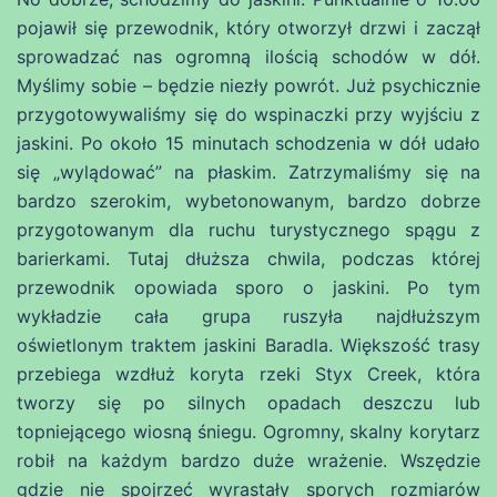
pojawił się przewodnik, który otworzył drzwi i zaczął
sprowadzać nas ogromną ilością schodów w dół.
Myślimy sobie – będzie niezły powrót. Już psychicznie
przygotowywaliśmy się do wspinaczki przy wyjściu z
jaskini. Po około 15 minutach schodzenia w dół udało
się „wylądować” na płaskim. Zatrzymaliśmy się na
bardzo szerokim, wybetonowanym, bardzo dobrze
przygotowanym dla ruchu turystycznego spągu z
barierkami. Tutaj dłuższa chwila, podczas której
przewodnik opowiada sporo o jaskini. Po tym
wykładzie cała grupa ruszyła najdłuższym
oświetlonym traktem jaskini Baradla. Większość trasy
przebiega wzdłuż koryta rzeki Styx Creek, która
tworzy się po silnych opadach deszczu lub
topniejącego wiosną śniegu. Ogromny, skalny korytarz
robił na każdym bardzo duże wrażenie. Wszędzie
gdzie nie spojrzeć wyrastały sporych rozmiarów