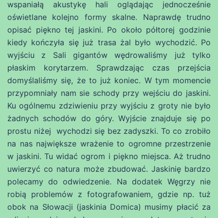
wspaniałą akustykę hali oglądając jednocześnie
oświetlane kolejno formy skalne. Naprawdę trudno
opisać piękno tej jaskini. Po około półtorej godzinie
kiedy kończyła się już trasa żal było wychodzić. Po
wyjściu z Sali gigantów wędrowaliśmy już tylko
płaskim korytarzem. Sprawdzając czas przejścia
domyślaliśmy się, że to już koniec. W tym momencie
przypomniały nam sie schody przy wejściu do jaskini.
Ku ogólnemu zdziwieniu przy wyjściu z groty nie było
żadnych schodów do góry. Wyjście znajduje się po
prostu niżej wychodzi się bez zadyszki. To co zrobiło
na nas największe wrażenie to ogromne przestrzenie
w jaskini. Tu widać ogrom i piękno miejsca. Aż trudno
uwierzyć co natura może zbudować. Jaskinię bardzo
polecamy do odwiedzenie. Na dodatek Węgrzy nie
robią problemów z fotografowaniem, gdzie np. tuż
obok na Słowacji (jaskinia Domica) musimy płacić za