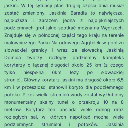
jaskini. W tej sytuacji plan drugiej części dnia musiał
zostać zmieniony. Jaskinia Baradla to największa,
najdłuższa i zarazem jedna z najpiękniejszych
podziemnych grot jakie spotkać można na Węgrzech.
Znajduje się w północnej części tego kraju na terenie
malowniczego Parku Narodowego Aggtelek w pobliżu
słowackiej granicy i wraz ze słowacką Jaskinią
Domica tworzy rozległy podziemny kompleks
korytarzy o łącznej długości około 25 km (z czego
tylko niespełna 6km leży po słowackiej
stronie). Główny korytarz jaskini ma długość około 6,5
km i w przeszłości stanowił koryto dla podziemnego
potoku. Przez wielki strumień wody został wyżłobiony
monumentalny skalny tunel o przekroju 10 na 8
metrów. Korytarz ten posiada wiele odnóg oraz
rozległych sal, w których napotkać można wiele
podziemnych strumieni i potoków. Jaskinia