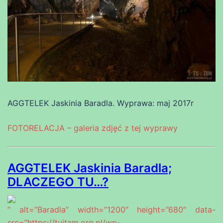
AGGTELEK Jaskinia Baradla. Wyprawa: maj 2017r
FOTORELACJA – galeria zdjęć z tej wyprawy
AGGTELEK Jaskinia Baradla;
DLACZEGO TU…?
” alt=”Baradla” width=”1200″ height=”680″ data-
src=”https://tuitam.org.pl/wp-