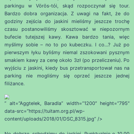
parkingu w Vörös-tói, skąd rozpoczynał się tour.
Bardzo dobra organizacja. Z uwagi na fakt, że do
godziny zejścia do jaskini mieliśmy jeszcze trochę
czasu postanowiliśmy skosztować w niepozornym
bufecie tutejszej kawy. Kawa bardzo tania, więc
myślimy sobie – no to po kubeczku. I co…? Już po
pierwszym łyku byliśmy niemal zszokowani pysznym
smakiem kawy za cenę około 3zł (po przeliczeniu). Po
wyjściu z jaskini, kiedy bus przetransportował nas na
parking nie mogliśmy się oprzeć jeszcze jednej
filiżance.
” alt=”Aggtelek, Baradla” width=”1200″ height=”795″
data-src=”https://tuitam.org.pl/wp-
content/uploads/2018/01/DSC_8315.jpg” />
No dobrze, schodzimy do jaskini. Punktualnie o 10.00