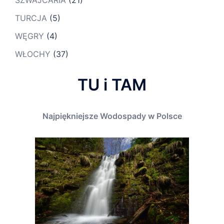
TURCJA
(5)
WĘGRY
(4)
WŁOCHY
(37)
TU i TAM
Najpiękniejsze Wodospady w Polsce