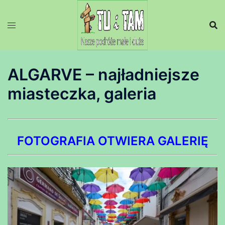
Przejdź
do
treści
ALGARVE – najładniejsze
miasteczka, galeria
F
OTOGRAFIA OTWIERA GALERIĘ