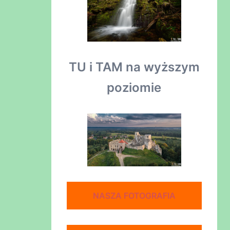
TU i TAM na wyższym
poziomie
NASZA FOTOGRAFIA