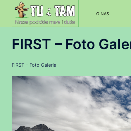
Przejdź
do
O NAS
treści
FIRST – Foto Gale
FIRST – Foto Galeria