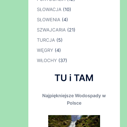
SŁOWACJA
(10)
SŁOWENIA
(4)
SZWAJCARIA
(21)
TURCJA
(5)
WĘGRY
(4)
WŁOCHY
(37)
TU i TAM
Najpiękniejsze Wodospady w
Polsce