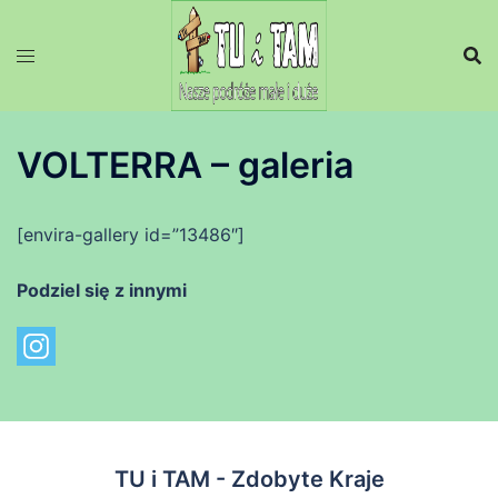
Przejdź
do
treści
VOLTERRA – galeria
[envira-gallery id=”13486″]
Podziel się z innymi
TU i TAM - Zdobyte Kraje