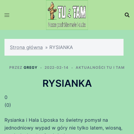
Przejdź
do
treści
Strona główna
»
RYSIANKA
PRZEZ
GREGY
2022-02-14
AKTUALNOŚCI TU I TAM
RYSIANKA
0
(
0
)
Rysianka i Hala Liposka to świetny pomysł na
jednodniowy wypad w góry nie tylko latem, wiosną,