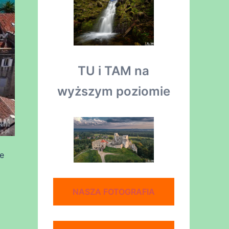
TU i TAM na
wyższym poziomie
ne
NASZA FOTOGRAFIA