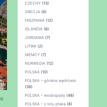
CZECHY
(13)
GRECJA
(6)
HISZPANIA
(12)
ISLANDIA
(8)
JORDANIA
(7)
LITWA
(2)
NIEMCY
(7)
NORWEGIA
(12)
POLSKA
(10)
POLSKA – górskie wędrówki
(38)
POLSKA – wodospady
(48)
TO
POLSKA – z lotu ptaka
(8)