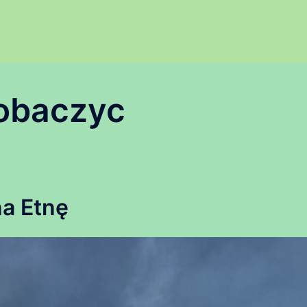
obaczyc
a Etnę