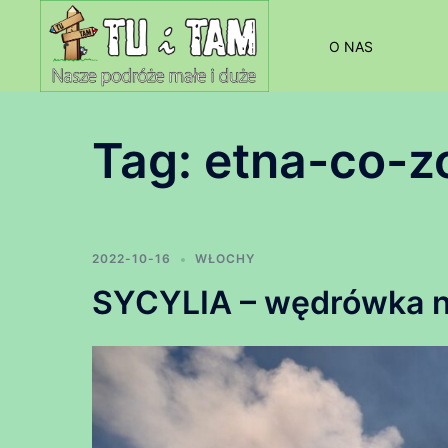
Przejdź
do
O NAS
treści
Tag:
etna-co-z
2022-10-16
WŁOCHY
SYCYLIA – wędrówka n