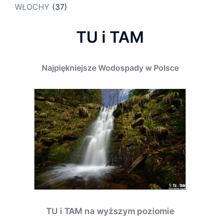
WŁOCHY
(37)
TU i TAM
Najpiękniejsze Wodospady w Polsce
TU i TAM na wyższym poziomie