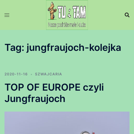
Przejdź
do
treści
Tag:
jungfraujoch-kolejka
2020-11-16
SZWAJCARIA
TOP OF EUROPE czyli
Jungfraujoch