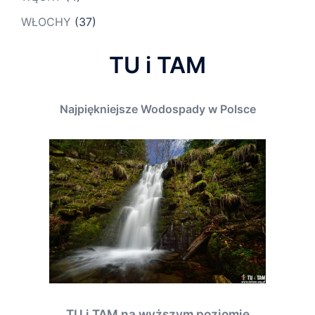
WŁOCHY
(37)
TU i TAM
Najpiękniejsze Wodospady w Polsce
TU i TAM na wyższym poziomie