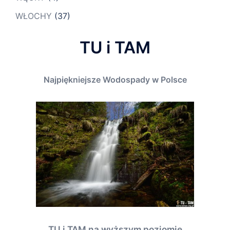
WŁOCHY
(37)
TU i TAM
Najpiękniejsze Wodospady w Polsce
TU i TAM na wyższym poziomie