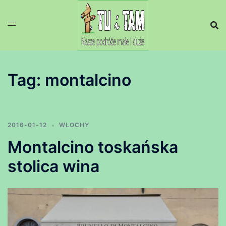
Przejdź
do
treści
Tag:
montalcino
2016-01-12
WŁOCHY
Montalcino toskańska
stolica wina