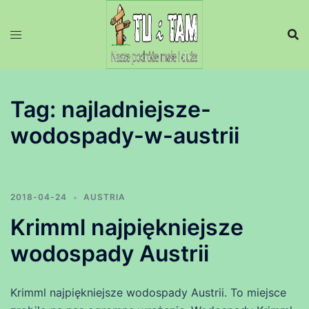
Przejdź
do
treści
Tag:
najladniejsze-
wodospady-w-austrii
2018-04-24
AUSTRIA
Krimml najpiękniejsze
wodospady Austrii
Krimml najpiękniejsze wodospady Austrii. To miejsce