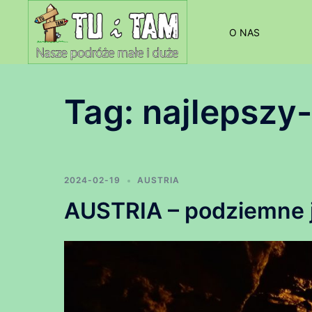
Przejdź
do
O NAS
treści
Tag:
najlepszy
2024-02-19
AUSTRIA
AUSTRIA – podziemne j