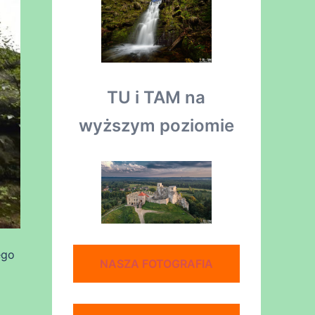
TU i TAM na
wyższym poziomie
ego
NASZA FOTOGRAFIA