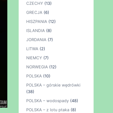
CZECHY
(13)
GRECJA
(6)
HISZPANIA
(12)
ISLANDIA
(8)
JORDANIA
(7)
LITWA
(2)
NIEMCY
(7)
NORWEGIA
(12)
POLSKA
(10)
POLSKA – górskie wędrówki
(38)
POLSKA – wodospady
(48)
POLSKA – z lotu ptaka
(8)