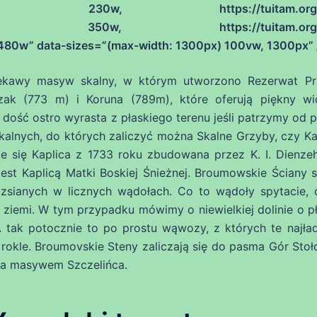
30×145.jpg 230w, https://tuitam.org.p
50×221.jpg 350w, https://tuitam.org.p
80w” data-sizes=”(max-width: 1300px) 100vw, 1300px” 
iekawy masyw skalny, w którym utworzono Rezerwat Pr
ak (773 m) i Koruna (789m), które oferują piękny w
 dość ostro wyrasta z płaskiego terenu jeśli patrzymy od 
skalnych, do których zaliczyć można Skalne Grzyby, czy K
 się Kaplica z 1733 roku zbudowana przez K. I. Dienzeh
jest Kaplicą Matki Boskiej Śnieżnej. Broumowskie Ściany s
ozsianych w licznych wądołach. Co to wądoły spytacie, 
ziemi. W tym przypadku mówimy o niewielkiej dolinie o pł
tak potocznie to po prostu wąwozy, z których te najład
a rokle. Broumovskie Steny zaliczają się do pasma Gór Stoł
, a masywem Szczelińca.