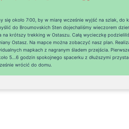
 się około 7:00, by w miarę wcześnie wyjść na szlak, do 
myślić do Broumovskich Sten dojechaliśmy wieczorem dzie
a na krótszy trekking w Ostaszu. Całą wycieczkę podzielil
niany Ostasz. Na mapce można zobaczyć nasz plan. Realiz
ywidualnych mapkach z nagranym śladem przejścia. Pierwsz
około 5…6 godzin spokojnego spacerku z dłuższymi przysta
cześnie wrócić do domu.