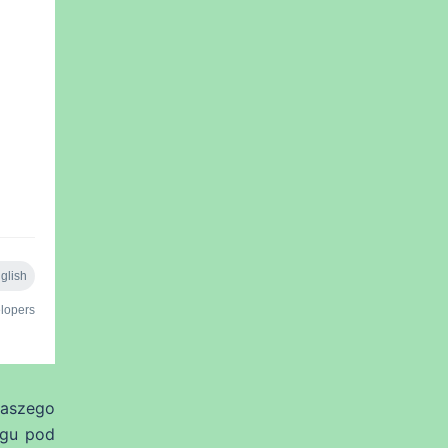
naszego
ngu pod