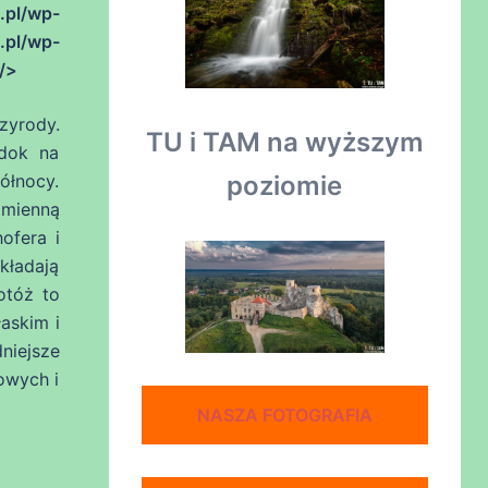
l/wp-
l/wp-
/>
zyrody.
TU i TAM na wyższym
idok na
poziomie
północy.
amienną
ofera i
kładają
otóż to
askim i
niejsze
owych i
NASZA FOTOGRAFIA