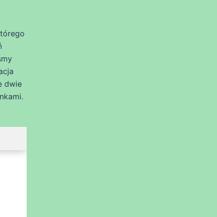
którego
ń
iśmy
acja
e dwie
nkami.