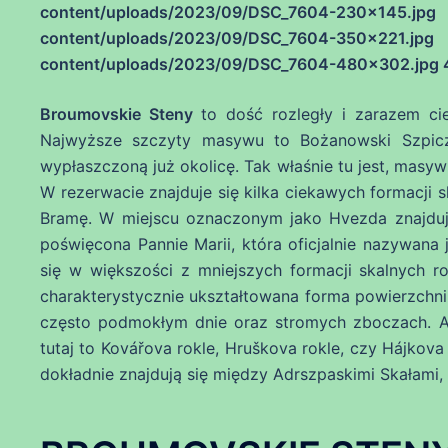
content/uploads/2023/09/DSC_7604-2
content/uploads/2023/09/DSC_7604-3
content/uploads/2023/09/DSC_7604-480×302.jpg 4
Broumovskie Steny
to dość rozległy i zarazem c
Najwyższe szczyty masywu to Bożanowski Szpicz
wypłaszczoną już okolicę. Tak właśnie tu jest, masyw
W rezerwacie znajduje się kilka ciekawych formacji 
Bramę. W miejscu oznaczonym jako Hvezda znajduje
poświęcona Pannie Marii, która oficjalnie nazywana 
się w większości z mniejszych formacji skalnych r
charakterystycznie ukształtowana forma powierzchni 
często podmokłym dnie oraz stromych zboczach. A 
tutaj to Kovářova rokle, Hruškova rokle, czy Hájkov
dokładnie znajdują się między Adrszpaskimi Skałami