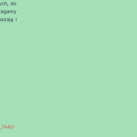
ych, do
rzegamy
szają i
C_7440-