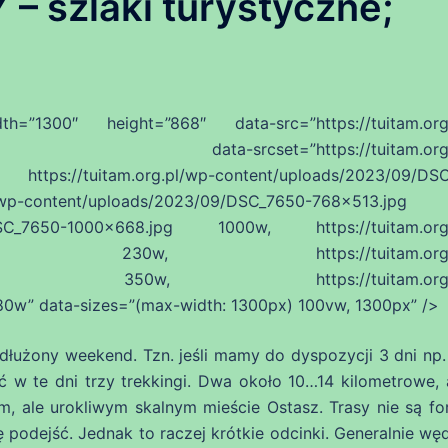
 szlaki turystyczne;
300″ height=”868″ data-src=”https://tuitam.org.
pg” data-srcset=”https://tuitam.org.p
ttps://tuitam.org.pl/wp-content/uploads/2023/09/DS
p-content/uploads/2023/09/DSC_7650-768×513.jpg
09/DSC_7650-1000×668.jpg 1000w, https://tuitam.org
30×154.jpg 230w, https://tuitam.org.p
50×234.jpg 350w, https://tuitam.org.p
w” data-sizes=”(max-width: 1300px) 100vw, 1300px” />
łużony weekend. Tzn. jeśli mamy do dyspozycji 3 dni np. 
w te dni trzy trekkingi. Dwa około 10…14 kilometrowe, 
 ale urokliwym skalnym mieście Ostasz. Trasy nie są for
ę podejść. Jednak to raczej krótkie odcinki. Generalnie w