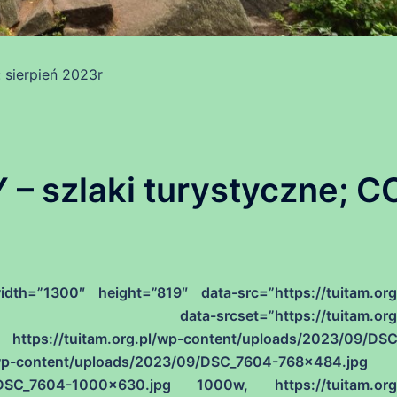
sierpień 2023r
 szlaki turystyczne; C
h=”1300″ height=”819″ data-src=”https://tuitam.org
pg” data-srcset=”https://tuitam.org.p
ttps://tuitam.org.pl/wp-content/uploads/2023/09/DS
p-content/uploads/2023/09/DSC_7604-768×484.jpg
09/DSC_7604-1000×630.jpg 1000w, https://tuitam.org