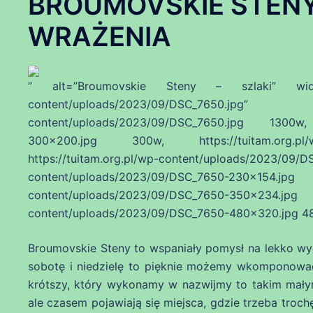
BROUMOVSKIE STENY –
WRAŻENIA
” alt=”Broumovskie Steny – szlaki” width=”1
content/uploads/2023/09/DSC_7650.j
content/uploads/2023/09/DSC_7650.jpg 1300w, h
300×200.jpg 300w, https://tuitam.org.pl/w
https://tuitam.org.pl/wp-content/uploads/2023/
content/uploads/2023/09/DSC_7650-2
content/uploads/2023/09/DSC_7650-3
content/uploads/2023/09/DSC_7650-480×320.jpg 480
Broumovskie Steny to wspaniały pomysł na lekko wyd
sobotę i niedzielę to pięknie możemy wkomponować 
krótszy, który wykonamy w nazwijmy to takim małym,
ale czasem pojawiają się miejsca, gdzie trzeba troch