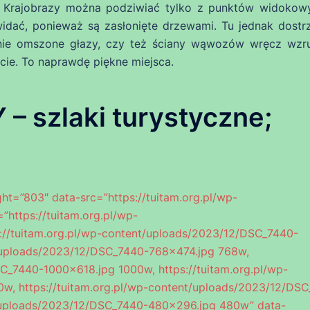
 Krajobrazy można podziwiać tylko z punktów widokow
 widać, ponieważ są zasłonięte drzewami. Tu jednak dost
ęknie omszone głazy, czy też ściany wąwozów wręcz wzru
cie. To naprawdę piękne miejsca.
 szlaki turystyczne;
ht=”803″ data-src=”https://tuitam.org.pl/wp-
https://tuitam.org.pl/wp-
://tuitam.org.pl/wp-content/uploads/2023/12/DSC_7440-
t/uploads/2023/12/DSC_7440-768×474.jpg 768w,
C_7440-1000×618.jpg 1000w, https://tuitam.org.pl/wp-
, https://tuitam.org.pl/wp-content/uploads/2023/12/DS
t/uploads/2023/12/DSC_7440-480×296.jpg 480w” data-