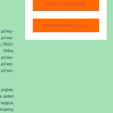
NASZ FOTO SKLEPIK
PRZEMIERZONE SZLAKI
pl/wp-
l/wp-
C_7650-
 768w,
.pl/wp-
l/wp-
l/wp-
piątek,
a jeden
sujące,
ędrujemy