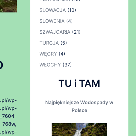
SŁOWACJA
(10)
SŁOWENIA
(4)
SZWAJCARIA
(21)
TURCJA
(5)
WĘGRY
(4)
O
WŁOCHY
(37)
TU i TAM
.pl/wp-
Najpiękniejsze Wodospady w
l/wp-
Polsce
C_7604-
 768w,
.pl/wp-