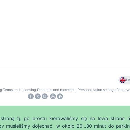
stroną tj. po prostu kierowaliśmy się na lewą stronę 
kov musieliśmy dojechać w około 20…30 minut do parki