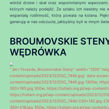
wśród drzew i skał oraz wspomnianymi wąwozami.
których należy podejść. Ze szlaku ich niestety nie
wspaniałą roślinność, która powala na kolana. Pi
generują w nas odczucie, jakbyśmy byli w innym świe
BROUMOVSKIE STENY –
WĘDRÓWKA
” alt=”Hvezda, Broumovskie Steny” width=”1300″ heig
content/uploads/2023/12/DSC_7440.jpg” data-srcset=”
content/uploads/2023/12/DSC_7440.jpg 1300w, https
300×185.jpg 300w, https://tuitam.org.pl/wp-conten
https://tuitam.org.pl/wp-content/uploads/2023/12/DS
content/uploads/2023/12/DSC_7440-230×142.jpg 230w
350×216.jpg 350w, https://tuitam.org.pl/wp-conten