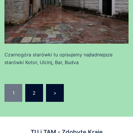
Czarnogóra starówki tu opisujemy najładniejsze
starówki Kotor, Ulcinj, Bar, Budva
Stronicowanie
1
2
>
wpisów
TU i TAM - Zdobyte Kraje