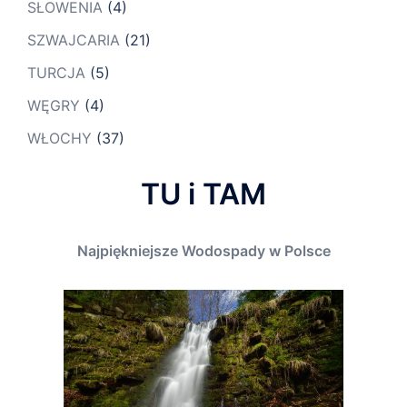
SŁOWENIA
(4)
SZWAJCARIA
(21)
TURCJA
(5)
WĘGRY
(4)
WŁOCHY
(37)
TU i TAM
Najpiękniejsze Wodospady w Polsce