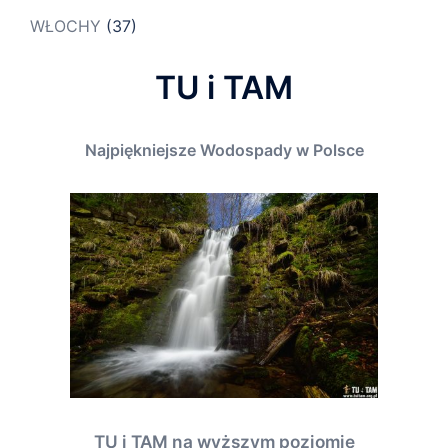
WŁOCHY
(37)
TU i TAM
Najpiękniejsze Wodospady w Polsce
TU i TAM na wyższym poziomie