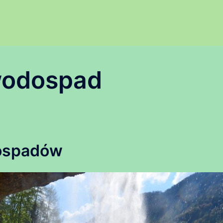
wodospad
dospadów