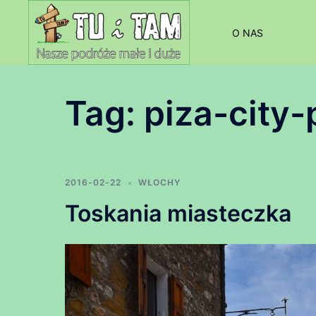
Przejdź
do
O NAS
treści
Tag:
piza-city-
2016-02-22
WŁOCHY
Toskania miasteczka