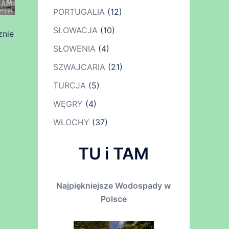
PORTUGALIA
(12)
SŁOWACJA
(10)
znie
SŁOWENIA
(4)
SZWAJCARIA
(21)
TURCJA
(5)
WĘGRY
(4)
WŁOCHY
(37)
TU i TAM
Najpiękniejsze Wodospady w
Polsce