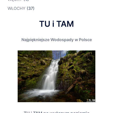
WŁOCHY
(37)
TU i TAM
Najpiękniejsze Wodospady w Polsce