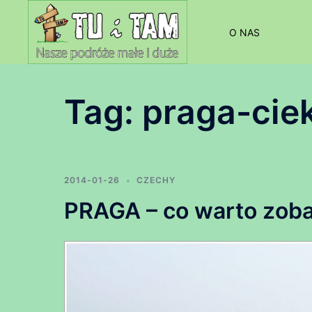
Przejdź
do
O NAS
treści
Tag:
praga-cie
2014-01-26
CZECHY
PRAGA – co warto zob