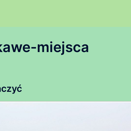
kawe-miejsca
aczyć