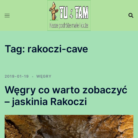
Przejdź
do
treści
Tag:
rakoczi-cave
2019-01-19
WĘGRY
Węgry co warto zobaczyć
– jaskinia Rakoczi