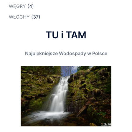
WĘGRY
(4)
WŁOCHY
(37)
TU i TAM
Najpiękniejsze Wodospady w Polsce