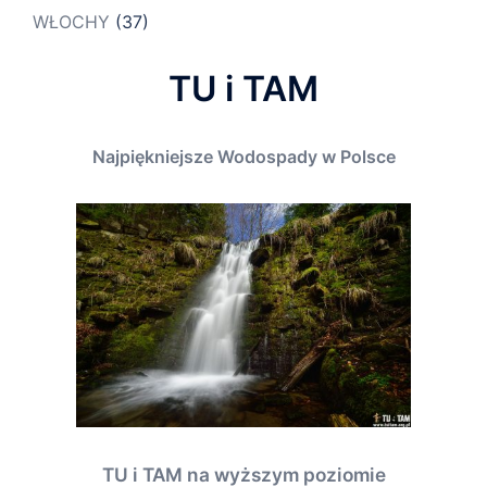
WŁOCHY
(37)
TU i TAM
Najpiękniejsze Wodospady w Polsce
TU i TAM na wyższym poziomie