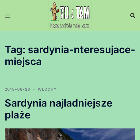
Przejdź
do
treści
Tag:
sardynia-nteresujace-
miejsca
2018-08-28
WŁOCHY
Sardynia najładniejsze
plaże