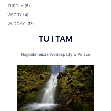
TURCJA
(5)
WĘGRY
(4)
WŁOCHY
(37)
TU i TAM
Najpiękniejsze Wodospady w Polsce