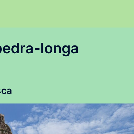
pedra-longa
sca