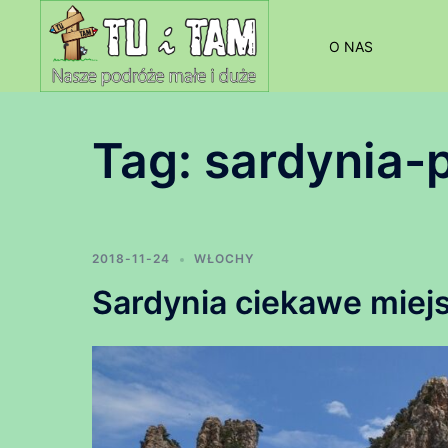
Przejdź
do
O NAS
treści
Tag:
sardynia-
2018-11-24
WŁOCHY
Sardynia ciekawe miej