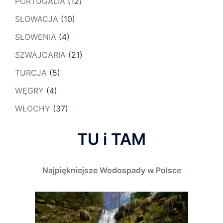
PORTUGALIA
(12)
SŁOWACJA
(10)
SŁOWENIA
(4)
SZWAJCARIA
(21)
TURCJA
(5)
WĘGRY
(4)
WŁOCHY
(37)
TU i TAM
Najpiękniejsze Wodospady w Polsce