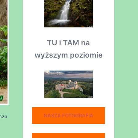
TU i TAM na
wyższym poziomie
NASZA FOTOGRAFIA
cza