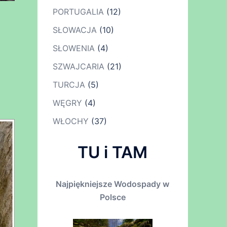
PORTUGALIA
(12)
SŁOWACJA
(10)
SŁOWENIA
(4)
SZWAJCARIA
(21)
TURCJA
(5)
WĘGRY
(4)
WŁOCHY
(37)
TU i TAM
Najpiękniejsze Wodospady w
Polsce