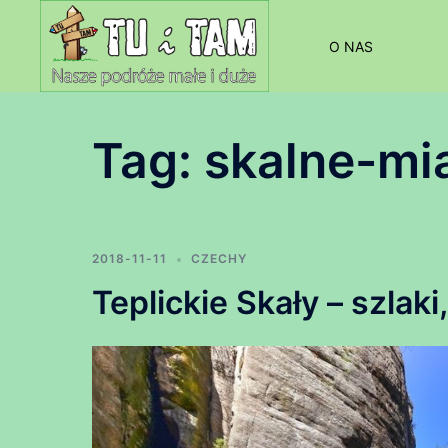
Przejdź
do
O NAS
treści
Tag:
skalne-mi
2018-11-11
CZECHY
Teplickie Skały – szlaki