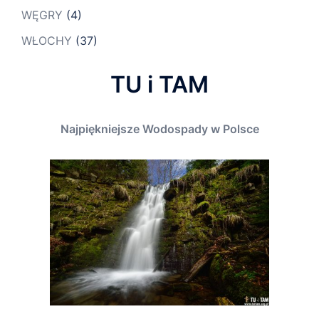
WĘGRY
(4)
WŁOCHY
(37)
TU i TAM
Najpiękniejsze Wodospady w Polsce