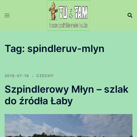
Przejdź
do
treści
Tag:
spindleruv-mlyn
2018-07-18
CZECHY
Szpindlerowy Młyn – szlak
do źródła Łaby