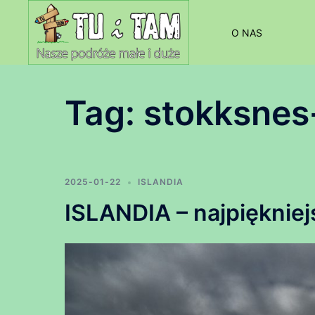
Przejdź
do
O NAS
treści
Tag:
stokksnes
2025-01-22
ISLANDIA
ISLANDIA – najpiękniej