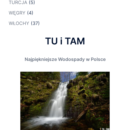
TURCJA
(5)
WĘGRY
(4)
WŁOCHY
(37)
TU i TAM
Najpiękniejsze Wodospady w Polsce