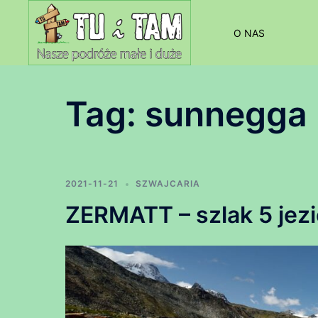
Przejdź
do
O NAS
treści
Tag:
sunnegga
2021-11-21
SZWAJCARIA
ZERMATT – szlak 5 jezi