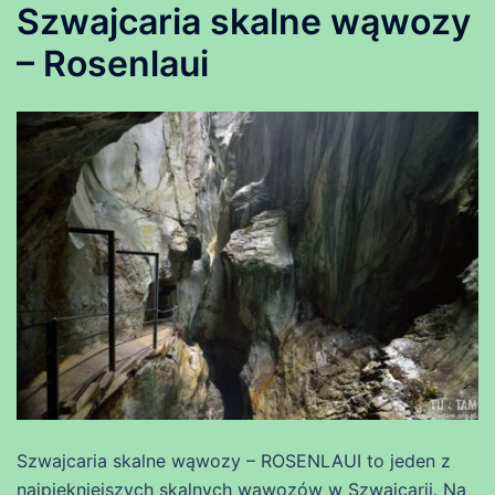
Szwajcaria skalne wąwozy
– Rosenlaui
Szwajcaria skalne wąwozy – ROSENLAUI to jeden z
najpiękniejszych skalnych wąwozów w Szwajcarii. Na