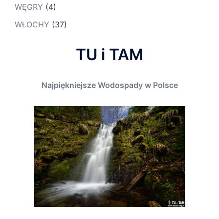
WĘGRY
(4)
WŁOCHY
(37)
TU i TAM
Najpiękniejsze Wodospady w Polsce