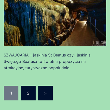
SZWAJCARIA – jaskinia St Beatus czyli jaskinia
Świętego Beatusa to świetna propozycja na
atrakcyjne, turystyczne popołudnie.
Stronicowanie
1
2
>
wpisów