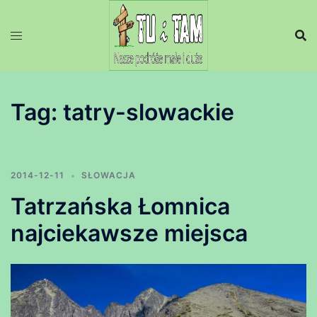
Przejdź
do
treści
Tag:
tatry-slowackie
2014-12-11
SŁOWACJA
Tatrzańska Łomnica
najciekawsze miejsca