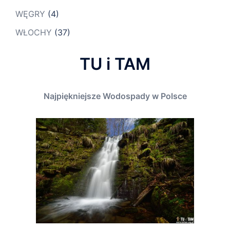
WĘGRY
(4)
WŁOCHY
(37)
TU i TAM
Najpiękniejsze Wodospady w Polsce