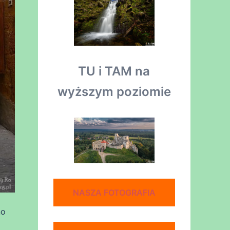
TU i TAM na
wyższym poziomie
NASZA FOTOGRAFIA
no