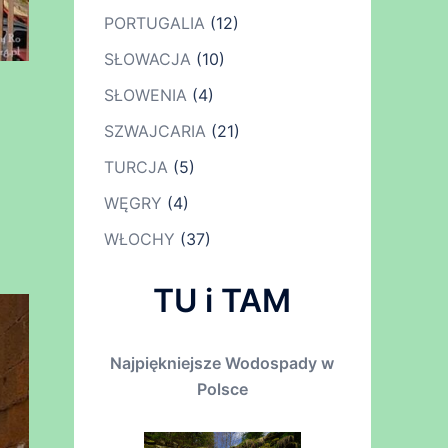
PORTUGALIA
(12)
SŁOWACJA
(10)
SŁOWENIA
(4)
SZWAJCARIA
(21)
TURCJA
(5)
WĘGRY
(4)
WŁOCHY
(37)
TU i TAM
Najpiękniejsze Wodospady w
Polsce