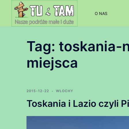
Przejdź
do
O NAS
treści
Tag:
toskania-
miejsca
2015-12-22
WŁOCHY
Toskania i Lazio czyli P