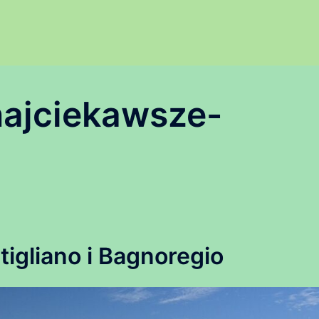
najciekawsze-
itigliano i Bagnoregio