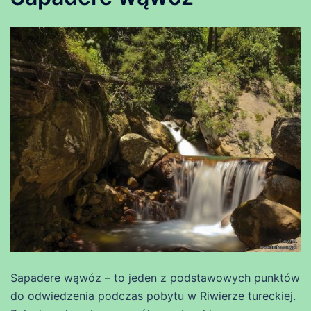
Sapadere wąwóz – to jeden z podstawowych punktów
do odwiedzenia podczas pobytu w Riwierze tureckiej.