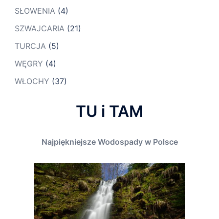
SŁOWENIA
(4)
SZWAJCARIA
(21)
TURCJA
(5)
WĘGRY
(4)
WŁOCHY
(37)
TU i TAM
Najpiękniejsze Wodospady w Polsce