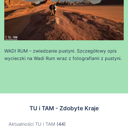
WADI RUM – zwiedzanie pustyni. Szczegółowy opis
wycieczki na Wadi Rum wraz z fotografiami z pustyni.
TU i TAM - Zdobyte Kraje
Aktualności TU i TAM
(44)