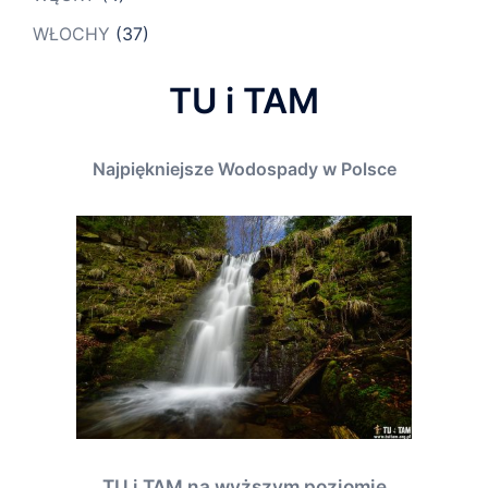
WŁOCHY
(37)
TU i TAM
Najpiękniejsze Wodospady w Polsce
TU i TAM na wyższym poziomie