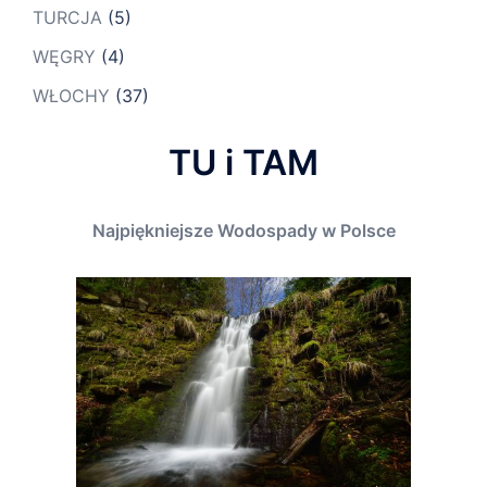
TURCJA
(5)
WĘGRY
(4)
WŁOCHY
(37)
TU i TAM
Najpiękniejsze Wodospady w Polsce